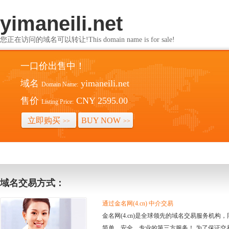
yimaneili.net
您正在访问的域名可以转让!This domain name is for sale!
一口价出售中！
域名
yimaneili.net
Domain Name:
售价
CNY 2595.00
Listing Price:
立即购买
BUY NOW
>>
>>
域名交易方式：
通过金名网(4.cn) 中介交易
金名网(4.cn)是全球领先的域名交易服务机
简单、安全、专业的第三方服务！ 为了保证交