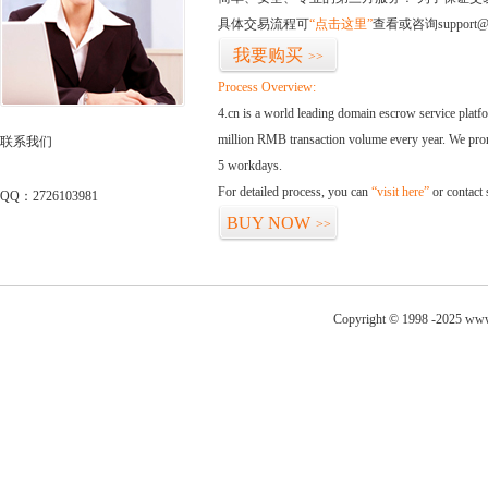
具体交易流程可
“点击这里”
查看或咨询support@
我要购买
>>
Process Overview:
4.cn is a world leading domain escrow service plat
million RMB transaction volume every year. We promi
联系我们
5 workdays.
For detailed process, you can
“visit here”
or contact
QQ：2726103981
BUY NOW
>>
Copyright © 1998 -2025 www.